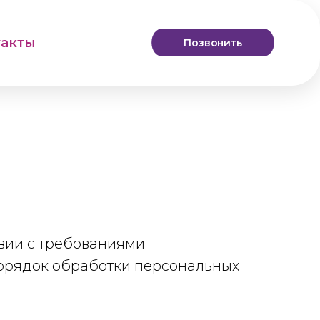
такты
Позвонить
вии с требованиями
орядок обработки персональных